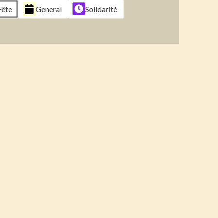
Fête
General
Solidarité