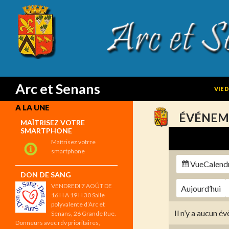
SKIP
Search
Arc et Senans
VIE 
A LA UNE
ÉVÉNEM
MAÎTRISEZ VOTRE
SMARTPHONE
Maîtrisez votrre
smartphone
Vue
Calend
DON DE SANG
VENDREDI 7 AOÛT DE
Aujourd’hui
16 H A 19 H 30 Salle
polyvalente d’Arc et
Il n’y a aucun 
Senans, 26 Grande Rue.
Donneurs avec rdv prioritaires,