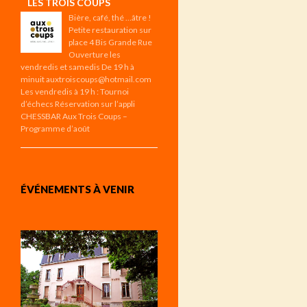
LES TROIS COUPS
Bière, café, thé …âtre !
Petite restauration sur
place 4 Bis Grande Rue
Ouverture les
vendredis et samedis De 19 h à
minuit auxtroiscoups@hotmail.com
Les vendredis à 19 h : Tournoi
d’échecs Réservation sur l’appli
CHESSBAR Aux Trois Coups –
Programme d’août
ÉVÉNEMENTS À VENIR