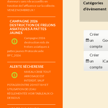
donneurs sans rdv accueillis en
Catégories
fonction de l’affluence sur la collecte.
d’évènement
VENEZ NOMBREUX !
CAMPAGNE 2026
DESTRUCTION DE FRELONS
ASIATIQUES À PATTES
JAUNES
Créer
Campagne 2026
un
Go
destruction nids de
compte
frelons asiatiques à
pattes jaunes Protocole aide
Créer
BFC_2026
un
iCa
ALERTE SÉCHERESSE
compte
NIVEAU CRISE TOUT
ARROSAGE EST
INTERDIT, SAUF
POTAGER ENTRE 20 H ET 8 H ET
UTILISATION DE L’EAU
RÉGLEMENTÉE VOIR TABLEAUX CI-
DESSOUS