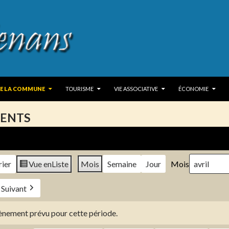
 TO CONTENT
DE LA COMMUNE
TOURISME
VIE ASSOCIATIVE
ÉCONOMIE
ENTS
rier
Vue en
Liste
Mois
Semaine
Jour
Mois
Suivant
évènement prévu pour cette période.