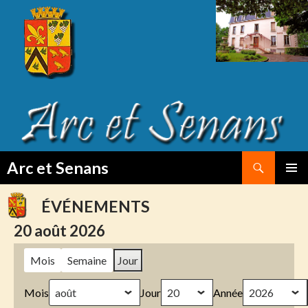
Search
Arc et Senans
SKIP
PRIMAR
TO
MENU
ÉVÉNEMENTS
CONTENT
20 août 2026
Mois
Semaine
Jour
Mois
Jour
Année