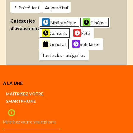
Précédent
Aujourd’hui
Catégories
Bibliothèque
Cinéma
d’évènement
Conseils
Fête
General
Solidarité
Toutes les catégories
Créer
A LA UNE
un
Google
MAÎTRISEZ VOTRE
compte
SMARTPHONE
Créer
un
iCal
compte
Maîtrisez votrre smartphone