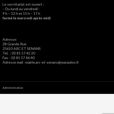
Le secrétariat est ouvert :
– Du lundi au vendredi :
9 h – 12 h et 15 h – 17 h
fermé le mercredi après midi
Adresse:
28 Grande Rue
25610 ARC ET SENANS
Tel. : 03 81 57 42 20
Fax : 03 81 57 46 40
Adresse mail : mairie.arc-et-senans@wanadoo.fr
Administration