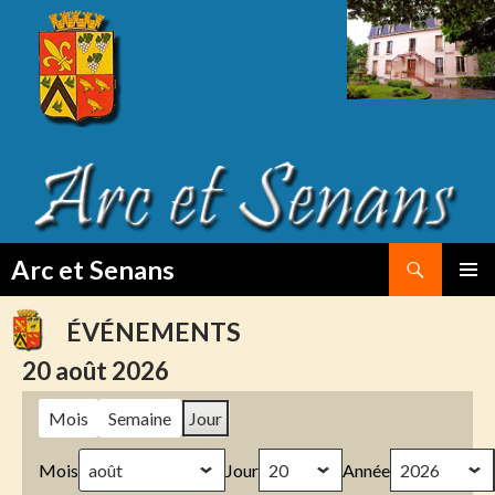
Search
Arc et Senans
SKIP
PRIMAR
TO
MENU
ÉVÉNEMENTS
CONTENT
20 août 2026
Mois
Semaine
Jour
Mois
Jour
Année