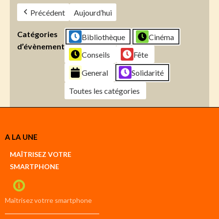
Précédent
Aujourd’hui
Catégories
Bibliothèque
Cinéma
d’évènement
Conseils
Fête
General
Solidarité
Toutes les catégories
Créer
A LA UNE
un
Google
MAÎTRISEZ VOTRE
compte
SMARTPHONE
Créer
un
iCal
compte
Maîtrisez votrre smartphone