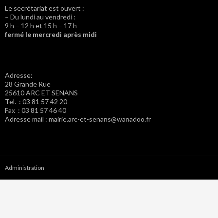
Le secrétariat est ouvert :
– Du lundi au vendredi :
9 h – 12 h et 15 h – 17 h
fermé le mercredi après midi
Adresse:
28 Grande Rue
25610 ARC ET SENANS
Tel. : 03 81 57 42 20
Fax : 03 81 57 46 40
Adresse mail : mairie.arc-et-senans@wanadoo.fr
Administration