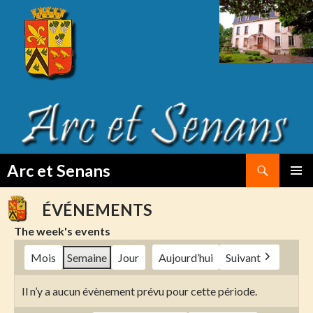
Search
Arc et Senans
SKIP
PRIMAR
TO
MENU
ÉVÉNEMENTS
CONTENT
The week's events
Mois
Semaine
Jour
Aujourd’hui
Suivant
Il n’y a aucun évènement prévu pour cette période.