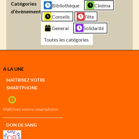
Catégories
Bibliothèque
Cinéma
d’évènement
Conseils
Fête
General
Solidarité
Toutes les catégories
Créer
A LA UNE
un
Google
MAÎTRISEZ VOTRE
compte
SMARTPHONE
Créer
un
iCal
compte
Maîtrisez votrre smartphone
DON DE SANG