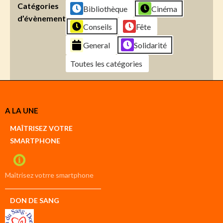
Catégories
Bibliothèque
Cinéma
d’évènement
Conseils
Fête
General
Solidarité
Toutes les catégories
Créer
A LA UNE
un
Google
MAÎTRISEZ VOTRE
compte
SMARTPHONE
Créer
un
iCal
compte
Maîtrisez votrre smartphone
DON DE SANG