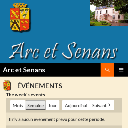
Search
Arc et Senans
SKIP
PRIMAR
TO
MENU
ÉVÉNEMENTS
CONTENT
The week's events
Mois
Semaine
Jour
Aujourd’hui
Suivant
Il n’y a aucun évènement prévu pour cette période.