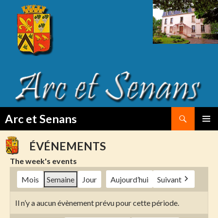
Search
Arc et Senans
SKIP
PRIMAR
TO
MENU
ÉVÉNEMENTS
CONTENT
The week's events
Mois
Semaine
Jour
Aujourd’hui
Suivant
Il n’y a aucun évènement prévu pour cette période.