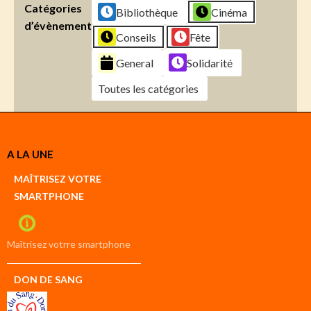
Catégories
Bibliothèque
Cinéma
d’évènement
Conseils
Fête
General
Solidarité
Toutes les catégories
Créer
A LA UNE
un
Google
MAÎTRISEZ VOTRE
compte
SMARTPHONE
Créer
un
iCal
compte
Maîtrisez votrre smartphone
DON DE SANG