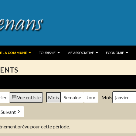
 TO CONTENT
DE LA COMMUNE
TOURISME
VIE ASSOCIATIVE
ÉCONOMIE
ENTS
rier
Vue en
Liste
Mois
Semaine
Jour
Mois
Suivant
évènement prévu pour cette période.