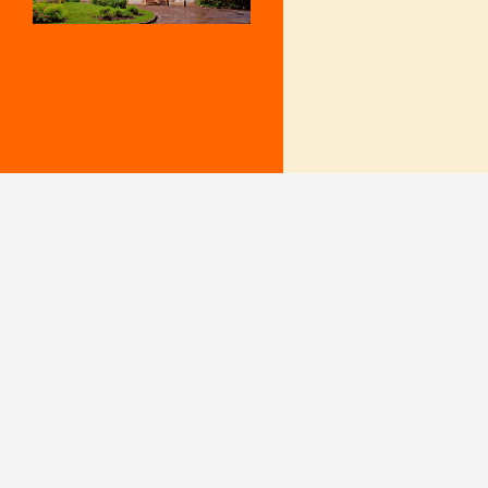
Mentions Légales
Le secrétariat e
– Du lundi au v
Politique de confidentialité
9 h – 12 h et 15
fermé le mercr