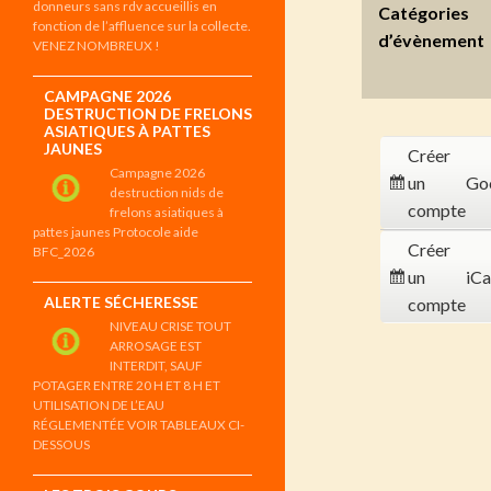
donneurs sans rdv accueillis en
Catégories
fonction de l’affluence sur la collecte.
d’évènement
VENEZ NOMBREUX !
CAMPAGNE 2026
DESTRUCTION DE FRELONS
ASIATIQUES À PATTES
JAUNES
Créer
Campagne 2026
un
Go
destruction nids de
compte
frelons asiatiques à
pattes jaunes Protocole aide
Créer
BFC_2026
un
iCa
ALERTE SÉCHERESSE
compte
NIVEAU CRISE TOUT
ARROSAGE EST
INTERDIT, SAUF
POTAGER ENTRE 20 H ET 8 H ET
UTILISATION DE L’EAU
RÉGLEMENTÉE VOIR TABLEAUX CI-
DESSOUS