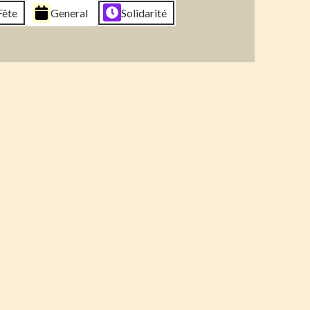
Fête
General
Solidarité