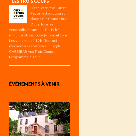
LES TROIS COUPS
Bière, café, thé …âtre !
Petite restauration sur
place 4 Bis Grande Rue
Ouverture les
vendredis et samedis De 19 h à
minuit auxtroiscoups@hotmail.com
Les vendredis à 19 h : Tournoi
d’échecs Réservation sur l’appli
CHESSBAR Aux Trois Coups –
Programme d’août
ÉVÉNEMENTS À VENIR