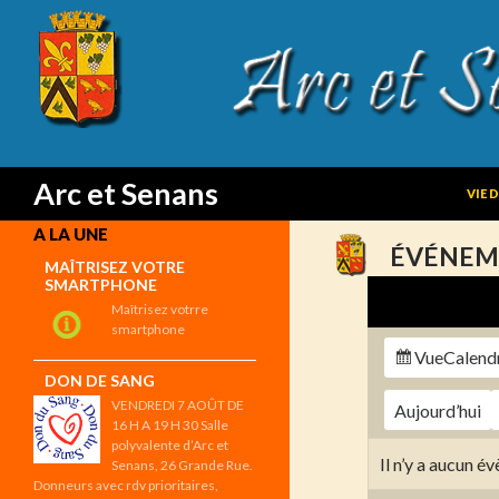
SKIP
Search
Arc et Senans
VIE 
A LA UNE
ÉVÉNEM
MAÎTRISEZ VOTRE
SMARTPHONE
Maîtrisez votrre
smartphone
Vue
Calend
DON DE SANG
VENDREDI 7 AOÛT DE
Aujourd’hui
16 H A 19 H 30 Salle
polyvalente d’Arc et
Il n’y a aucun 
Senans, 26 Grande Rue.
Donneurs avec rdv prioritaires,