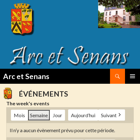
Search
Arc et Senans
SKIP
PRIMAR
TO
MENU
ÉVÉNEMENTS
CONTENT
The week's events
Mois
Semaine
Jour
Aujourd’hui
Suivant
Il n’y a aucun évènement prévu pour cette période.