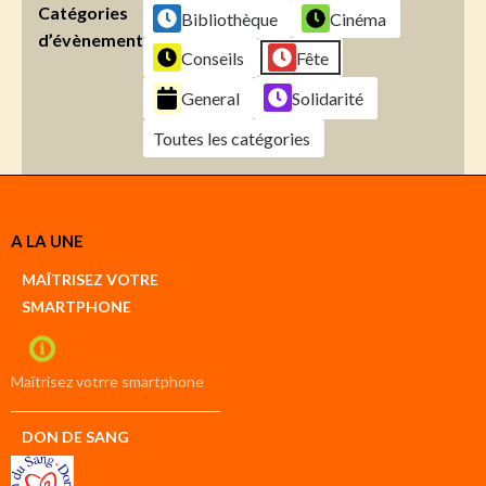
Catégories
Bibliothèque
Cinéma
d’évènement
Conseils
Fête
General
Solidarité
Toutes les catégories
Créer
A LA UNE
un
Google
MAÎTRISEZ VOTRE
compte
SMARTPHONE
Créer
un
iCal
compte
Maîtrisez votrre smartphone
DON DE SANG