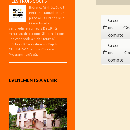
LES TROIS COUPS
Bière, café, thé …âtre !
Petite restauration sur
place 4 Bis Grande Rue
Créer
Ouverture les
un
Go
vendredis et samedis De 19 h à
minuit auxtroiscoups@hotmail.com
compte
Les vendredis à 19 h : Tournoi
d’échecs Réservation sur l’appli
Créer
CHESSBAR Aux Trois Coups –
un
iCa
Programme d’août
compte
ÉVÉNEMENTS À VENIR