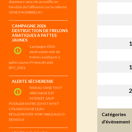
donneurs sans rdv accueillis en
fonction de l’affluence sur la collecte.
VENEZ NOMBREUX !
CAMPAGNE 2026
DESTRUCTION DE FRELONS
ASIATIQUES À PATTES
JAUNES
1
Campagne 2026
destruction nids de
frelons asiatiques à
pattes jaunes Protocole aide
1
BFC_2026
ALERTE SÉCHERESSE
NIVEAU CRISE TOUT
2
ARROSAGE EST
INTERDIT, SAUF
POTAGER ENTRE 20 H ET 8 H ET
UTILISATION DE L’EAU
Catégories
RÉGLEMENTÉE VOIR TABLEAUX CI-
DESSOUS
d’évènement