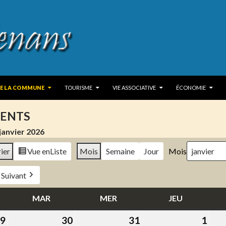
 TO CONTENT
DE LA COMMUNE
TOURISME
VIE ASSOCIATIVE
ÉCONOMIE
ENTS
janvier 2026
ier
Vue en
Liste
Mois
Semaine
Jour
Mois
Suivant
DI
MAR
MARDI
MER
MERCREDI
JEU
JEUDI
9
29
30
30
31
31
1
1