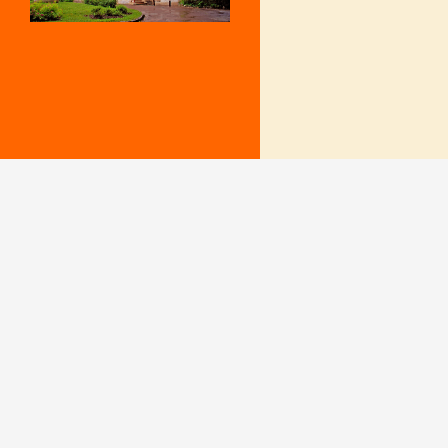
Mentions Légales
Le secrétariat e
– Du lundi au v
Politique de confidentialité
9 h – 12 h et 15
fermé le mercr