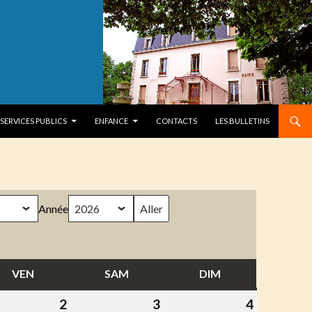
SERVICES PUBLICS
ENFANCE
CONTACTS
LES BULLETINS
Année
VEN
VENDREDI
SAM
SAMEDI
DIM
DIMANCHE
2
2
3
3
4
4