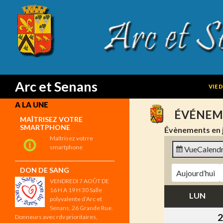
SKIP
Search
Arc et Senans
VIE 
A LA UNE
ÉVÉNEM
MAÎTRISEZ VOTRE
SMARTPHONE
Évènements en 
Maîtrisez votrre
smartphone
Vue
Calendr
DON DE SANG
Aujourd’hui
VENDREDI 7 AOÛT DE
16 H A 19 H 30 Salle
LUN
LUN
polyvalente d’Arc et
Senans, 26 Grande Rue.
2
Donneurs avec rdv prioritaires,