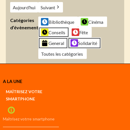
Aujourd’hui
Suivant
Catégories
Bibliothèque
Cinéma
d’évènement
Conseils
Fête
General
Solidarité
Toutes les catégories
Créer
A LA UNE
un
Google
MAÎTRISEZ VOTRE
compte
SMARTPHONE
Créer
un
iCal
compte
Maîtrisez votrre smartphone