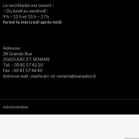
Le secrétariat est ouvert :
– Du lundi au vendredi :
9 h – 12 h et 15 h – 17 h
fermé le mercredi après midi
Adresse:
28 Grande Rue
25610 ARC ET SENANS
Tel. : 03 81 57 42 20
Fax : 03 81 57 46 40
Adresse mail : mairie.arc-et-senans@wanadoo.fr
Administration