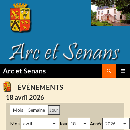
Search
Arc et Senans
SKIP
PRIMAR
TO
MENU
ÉVÉNEMENTS
CONTENT
18 avril 2026
Mois
Semaine
Jour
Mois
Jour
Année