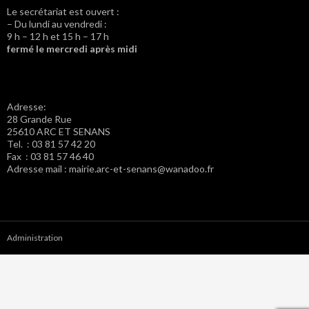
Le secrétariat est ouvert :
– Du lundi au vendredi :
9 h – 12 h et 15 h – 17 h
fermé le mercredi après midi
Adresse:
28 Grande Rue
25610 ARC ET SENANS
Tel. : 03 81 57 42 20
Fax : 03 81 57 46 40
Adresse mail : mairie.arc-et-senans@wanadoo.fr
Administration