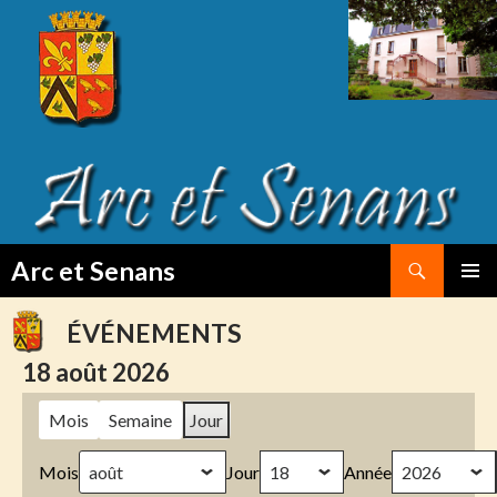
Search
Arc et Senans
SKIP
PRIMAR
TO
MENU
ÉVÉNEMENTS
CONTENT
18 août 2026
Mois
Semaine
Jour
Mois
Jour
Année