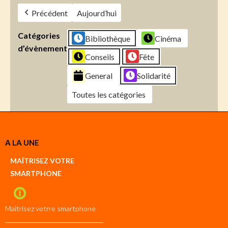
Précédent
Aujourd’hui
Catégories
Bibliothèque
Cinéma
d’évènement
Conseils
Fête
General
Solidarité
Toutes les catégories
Créer
A LA UNE
un
Google
MAÎTRISEZ VOTRE
compte
SMARTPHONE
Créer
un
iCal
compte
Maîtrisez votrre smartphone