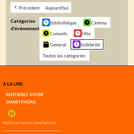
Précédent
Aujourd’hui
Catégories
Bibliothèque
Cinéma
d’évènement
Conseils
Fête
General
Solidarité
Toutes les catégories
Créer
A LA UNE
un
Google
MAÎTRISEZ VOTRE
compte
SMARTPHONE
Créer
un
iCal
compte
Maîtrisez votrre smartphone