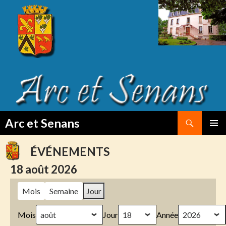
Search
Arc et Senans
SKIP
PRIMAR
TO
MENU
ÉVÉNEMENTS
CONTENT
18 août 2026
Mois
Semaine
Jour
Mois
Jour
Année