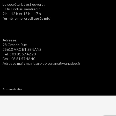
Le secrétariat est ouvert :
– Du lundi au vendredi :
9 h – 12 h et 15 h – 17 h
fermé le mercredi après midi
Adresse:
28 Grande Rue
25610 ARC ET SENANS
Tel. : 03 81 57 42 20
Fax : 03 81 57 46 40
Adresse mail : mairie.arc-et-senans@wanadoo.fr
Administration