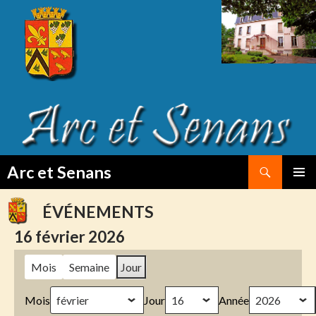
Search
Arc et Senans
SKIP
PRIMAR
TO
MENU
ÉVÉNEMENTS
CONTENT
16 février 2026
Mois
Semaine
Jour
Mois
Jour
Année