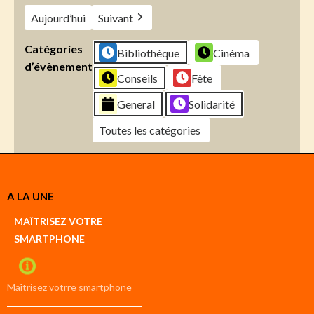
Aujourd’hui
Suivant
Catégories
Bibliothèque
Cinéma
d’évènement
Conseils
Fête
General
Solidarité
Toutes les catégories
Créer
A LA UNE
un
Google
MAÎTRISEZ VOTRE
compte
SMARTPHONE
Créer
un
iCal
compte
Maîtrisez votrre smartphone