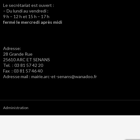
Le secrétariat est ouvert :
– Du lundi au vendredi :
9 h – 12 h et 15 h – 17 h
fermé le mercredi après midi
Adresse:
28 Grande Rue
25610 ARC ET SENANS
Tel. : 03 81 57 42 20
Fax : 03 81 57 46 40
Adresse mail : mairie.arc-et-senans@wanadoo.fr
Administration