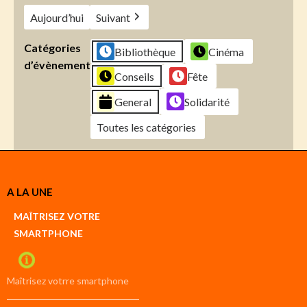
Aujourd’hui
Suivant
Catégories
Bibliothèque
Cinéma
d’évènement
Conseils
Fête
General
Solidarité
Toutes les catégories
Créer
A LA UNE
un
Google
MAÎTRISEZ VOTRE
compte
SMARTPHONE
Créer
un
iCal
compte
Maîtrisez votrre smartphone