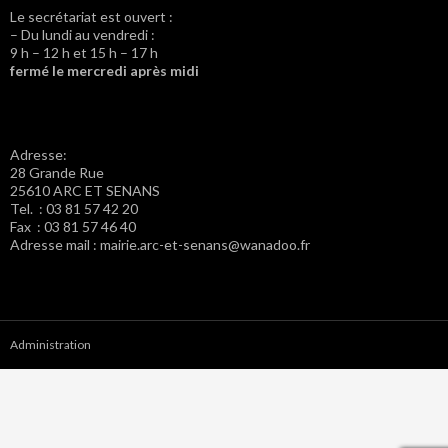
Le secrétariat est ouvert :
– Du lundi au vendredi :
9 h – 12 h et 15 h – 17 h
fermé le mercredi après midi
Adresse:
28 Grande Rue
25610 ARC ET SENANS
Tel. : 03 81 57 42 20
Fax : 03 81 57 46 40
Adresse mail : mairie.arc-et-senans@wanadoo.fr
Administration