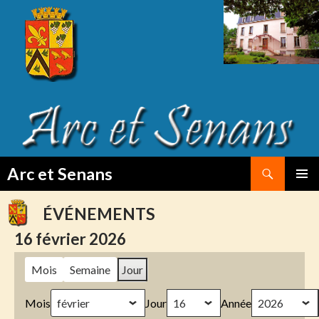
Search
Arc et Senans
SKIP
PRIMAR
TO
MENU
ÉVÉNEMENTS
CONTENT
16 février 2026
Mois
Semaine
Jour
Mois
Jour
Année