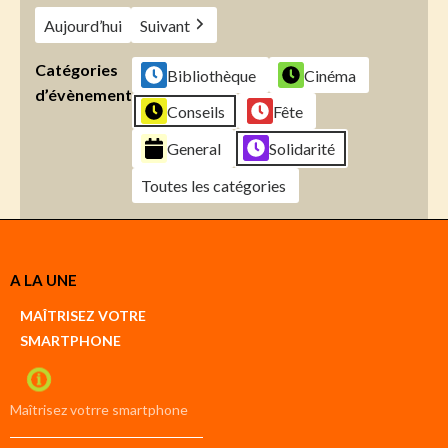
Aujourd’hui
Suivant
Catégories
Bibliothèque
Cinéma
d’évènement
Conseils
Fête
General
Solidarité
Toutes les catégories
Créer
A LA UNE
un
Google
MAÎTRISEZ VOTRE
compte
SMARTPHONE
Créer
un
iCal
compte
Maîtrisez votrre smartphone