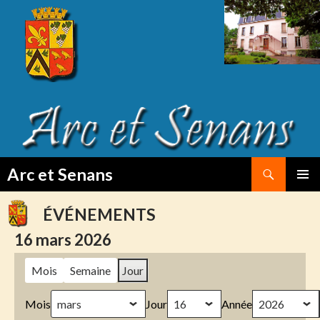
Search
Arc et Senans
SKIP
PRIMAR
TO
MENU
ÉVÉNEMENTS
CONTENT
16 mars 2026
Mois
Semaine
Jour
Mois
Jour
Année