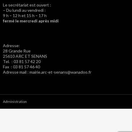
Le secrétariat est ouvert :
– Du lundi au vendredi :
9 h – 12 h et 15 h – 17 h
fermé le mercredi après midi
Adresse:
28 Grande Rue
25610 ARC ET SENANS
Tel. : 03 81 57 42 20
Fax : 03 81 57 46 40
Adresse mail : mairie.arc-et-senans@wanadoo.fr
Administration