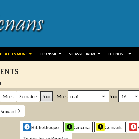
 TO CONTENT
DE LA COMMUNE
TOURISME
VIE ASSOCIATIVE
ÉCONOMIE
ENTS
6
Mois
Semaine
Jour
Mois
Jour
Suivant
Bibliothèque
Cinéma
Conseils
Toutes les catégories