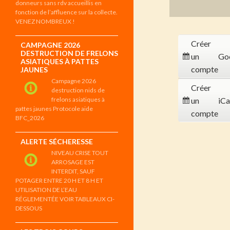
donneurs sans rdv accueillis en
fonction de l’affluence sur la collecte.
VENEZ NOMBREUX !
Créer
CAMPAGNE 2026
DESTRUCTION DE FRELONS
un
Go
ASIATIQUES À PATTES
compte
JAUNES
Campagne 2026
Créer
destruction nids de
frelons asiatiques à
un
iCa
pattes jaunes Protocole aide
compte
BFC_2026
ALERTE SÉCHERESSE
NIVEAU CRISE TOUT
ARROSAGE EST
INTERDIT, SAUF
POTAGER ENTRE 20 H ET 8 H ET
UTILISATION DE L’EAU
RÉGLEMENTÉE VOIR TABLEAUX CI-
DESSOUS