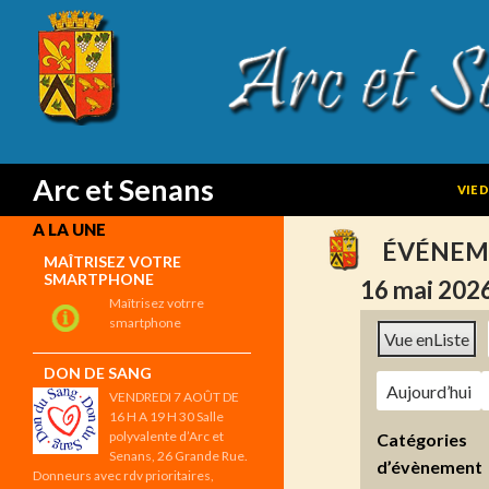
SKIP
Search
Arc et Senans
VIE 
A LA UNE
ÉVÉNEM
MAÎTRISEZ VOTRE
SMARTPHONE
16 mai 202
Maîtrisez votrre
smartphone
Vue en
Liste
DON DE SANG
Aujourd’hui
VENDREDI 7 AOÛT DE
16 H A 19 H 30 Salle
polyvalente d’Arc et
Catégories
Senans, 26 Grande Rue.
d’évènement
Donneurs avec rdv prioritaires,