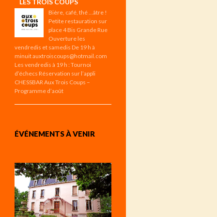
LES TROIS COUPS
Bière, café, thé …âtre !
Petite restauration sur
place 4 Bis Grande Rue
Ouverture les
vendredis et samedis De 19 h à
minuit auxtroiscoups@hotmail.com
Les vendredis à 19 h : Tournoi
d’échecs Réservation sur l’appli
CHESSBAR Aux Trois Coups –
Programme d’août
ÉVÉNEMENTS À VENIR