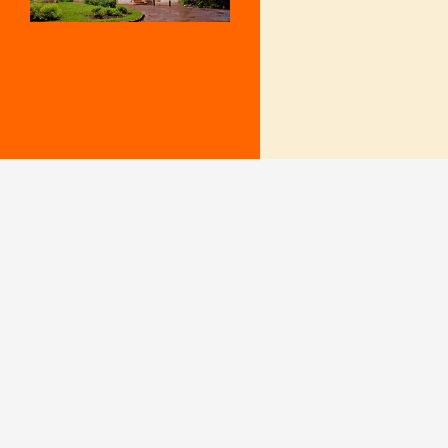
Mentions Légales
Le secrétariat e
– Du lundi au v
Politique de confidentialité
9 h – 12 h et 15
fermé le mercr