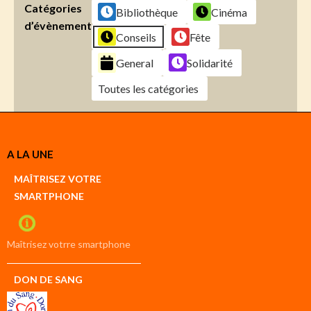
Catégories
Bibliothèque
Cinéma
d’évènement
Conseils
Fête
General
Solidarité
Toutes les catégories
Créer
A LA UNE
un
Google
MAÎTRISEZ VOTRE
compte
SMARTPHONE
Créer
un
iCal
compte
Maîtrisez votrre smartphone
DON DE SANG