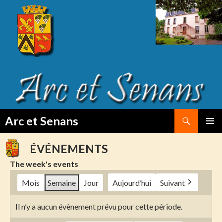
Search
Arc et Senans
SKIP
PRIMAR
TO
MENU
ÉVÉNEMENTS
CONTENT
The week's events
Mois
Semaine
Jour
Aujourd’hui
Suivant
Il n’y a aucun évènement prévu pour cette période.