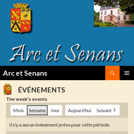
Search
Arc et Senans
SKIP
PRIMAR
TO
MENU
ÉVÉNEMENTS
CONTENT
The week's events
Mois
Semaine
Jour
Aujourd’hui
Suivant
Il n’y a aucun évènement prévu pour cette période.