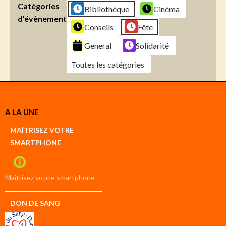
Catégories
Bibliothèque
Cinéma
d’évènement
Conseils
Fête
General
Solidarité
Toutes les catégories
Créer
A LA UNE
un
Google
MAÎTRISEZ VOTRE
compte
SMARTPHONE
Créer
un
iCal
compte
Maîtrisez votrre smartphone
DON DE SANG