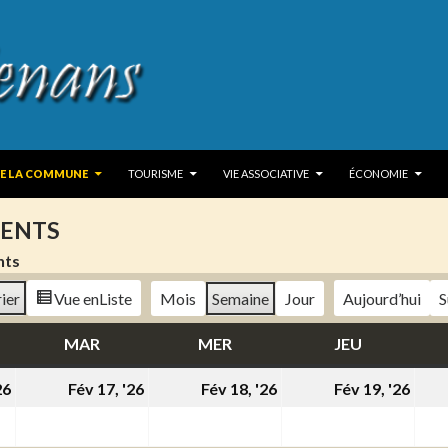
 TO CONTENT
DE LA COMMUNE
TOURISME
VIE ASSOCIATIVE
ÉCONOMIE
ENTS
nts
ier
Vue en
Liste
Mois
Semaine
Jour
Aujourd’hui
S
DI
MAR
MARDI
MER
MERCREDI
JEU
JEUDI
16
17
18
19
26
Fév 17, '26
Fév 18, '26
Fév 19, '26
février
février
février
févr