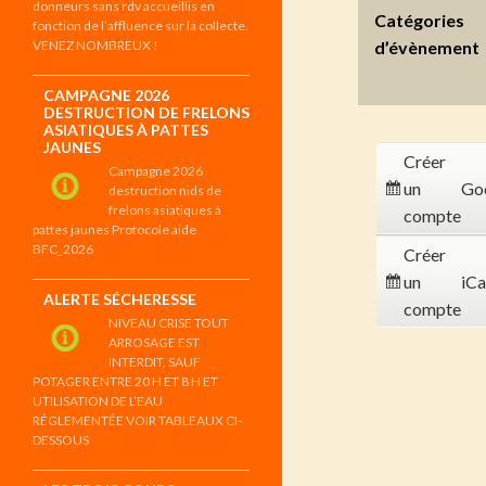
donneurs sans rdv accueillis en
Catégories
fonction de l’affluence sur la collecte.
VENEZ NOMBREUX !
d’évènement
CAMPAGNE 2026
DESTRUCTION DE FRELONS
ASIATIQUES À PATTES
JAUNES
Créer
Campagne 2026
un
Go
destruction nids de
frelons asiatiques à
compte
pattes jaunes Protocole aide
BFC_2026
Créer
un
iCa
ALERTE SÉCHERESSE
compte
NIVEAU CRISE TOUT
ARROSAGE EST
INTERDIT, SAUF
POTAGER ENTRE 20 H ET 8 H ET
UTILISATION DE L’EAU
RÉGLEMENTÉE VOIR TABLEAUX CI-
DESSOUS