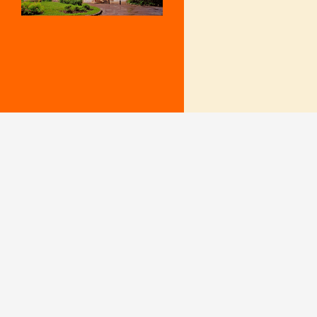
Mentions Légales
Le secrétariat e
– Du lundi au v
Politique de confidentialité
9 h – 12 h et 15
fermé le mercr