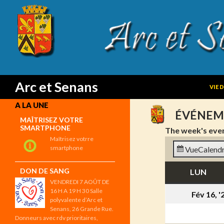
SKIP
Search
Arc et Senans
VIE 
A LA UNE
ÉVÉNEM
MAÎTRISEZ VOTRE
SMARTPHONE
The week's eve
Maîtrisez votrre
smartphone
Vue
Calendr
DON DE SANG
LUN
LUN
VENDREDI 7 AOÛT DE
16 H A 19 H 30 Salle
Fév 16, '
polyvalente d’Arc et
Senans, 26 Grande Rue.
Donneurs avec rdv prioritaires,