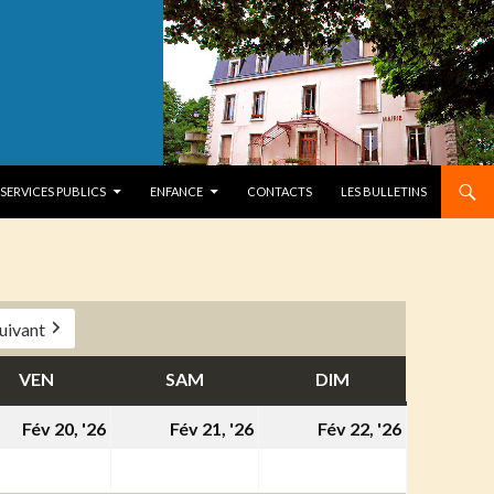
SERVICES PUBLICS
ENFANCE
CONTACTS
LES BULLETINS
uivant
VEN
VENDREDI
SAM
SAMEDI
DIM
DIMANCHE
20
21
22
Fév 20, '26
Fév 21, '26
Fév 22, '26
ier
février
février
février