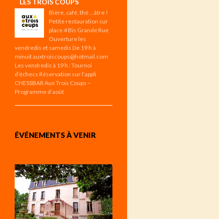
LES TROIS COUPS
Bière, café, thé …âtre !
Petite restauration sur
place 4 Bis Grande Rue
Ouverture les
vendredis et samedis De 19 h à
minuit auxtroiscoups@hotmail.com
Les vendredis à 19 h : Tournoi
d’échecs Réservation sur l’appli
CHESSBAR Aux Trois Coups –
Programme d’août
ÉVÉNEMENTS À VENIR