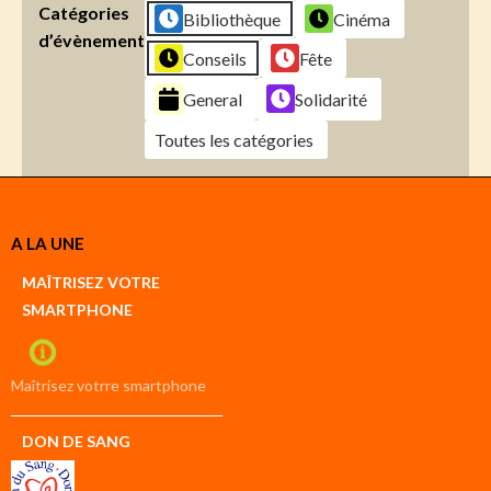
Catégories
Bibliothèque
Cinéma
d’évènement
Conseils
Fête
General
Solidarité
Toutes les catégories
Créer
A LA UNE
un
Google
MAÎTRISEZ VOTRE
compte
SMARTPHONE
Créer
un
iCal
compte
Maîtrisez votrre smartphone
DON DE SANG