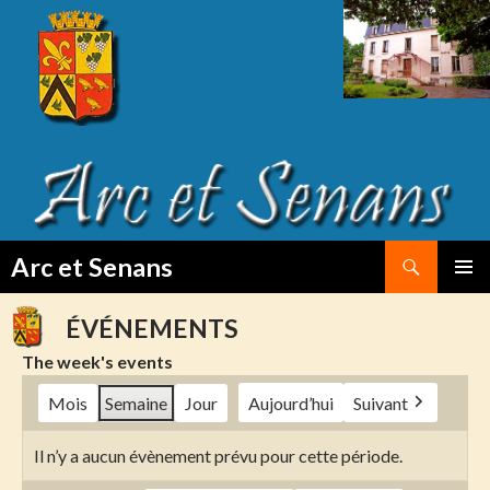
Search
Arc et Senans
SKIP
PRIMAR
TO
MENU
ÉVÉNEMENTS
CONTENT
The week's events
Mois
Semaine
Jour
Aujourd’hui
Suivant
Il n’y a aucun évènement prévu pour cette période.