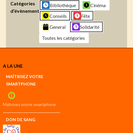
Catégories
Bibliothèque
Cinéma
d’évènement
Conseils
Fête
General
Solidarité
Toutes les catégories
Créer
A LA UNE
un
Google
MAÎTRISEZ VOTRE
compte
SMARTPHONE
Créer
un
iCal
compte
Maîtrisez votrre smartphone
DON DE SANG