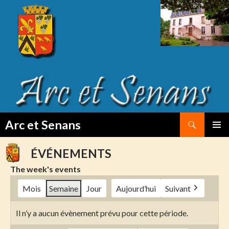
Search
Arc et Senans
SKIP
PRIMAR
TO
MENU
ÉVÉNEMENTS
CONTENT
The week's events
Mois
Semaine
Jour
Aujourd’hui
Suivant
Il n’y a aucun évènement prévu pour cette période.