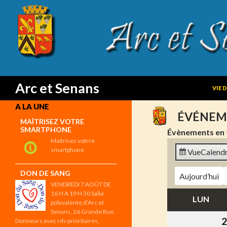
SKIP
Search
Arc et Senans
VIE 
A LA UNE
ÉVÉNEM
MAÎTRISEZ VOTRE
SMARTPHONE
Évènements en 
Maîtrisez votrre
smartphone
Vue
Calendr
DON DE SANG
Aujourd’hui
VENDREDI 7 AOÛT DE
16 H A 19 H 30 Salle
LUN
LUN
polyvalente d’Arc et
Senans, 26 Grande Rue.
2
Donneurs avec rdv prioritaires,