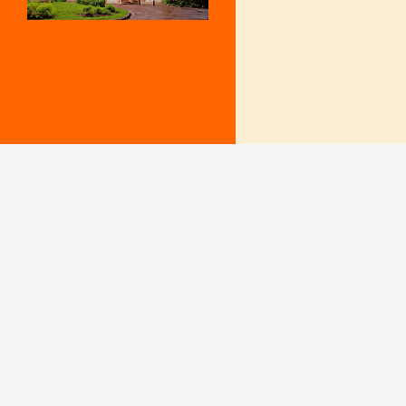
Mentions Légales
Le secrétariat e
– Du lundi au v
Politique de confidentialité
9 h – 12 h et 15
fermé le mercr