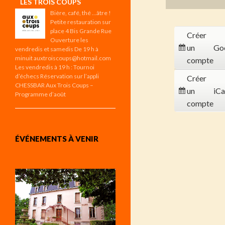
LES TROIS COUPS
Bière, café, thé …âtre !
Petite restauration sur
place 4 Bis Grande Rue
Créer
Ouverture les
un
Go
vendredis et samedis De 19 h à
minuit auxtroiscoups@hotmail.com
compte
Les vendredis à 19 h : Tournoi
d’échecs Réservation sur l’appli
Créer
CHESSBAR Aux Trois Coups –
un
iCa
Programme d’août
compte
ÉVÉNEMENTS À VENIR