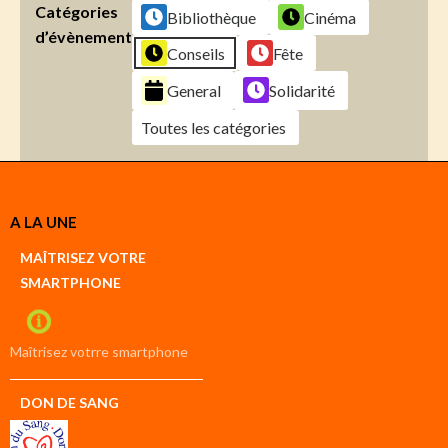
Catégories
Bibliothèque
Cinéma
d’évènement
Conseils
Fête
General
Solidarité
Toutes les catégories
Créer
A LA UNE
un
Google
MAÎTRISEZ VOTRE
compte
SMARTPHONE
Créer
un
iCal
compte
Maîtrisez votrre smartphone
DON DE SANG