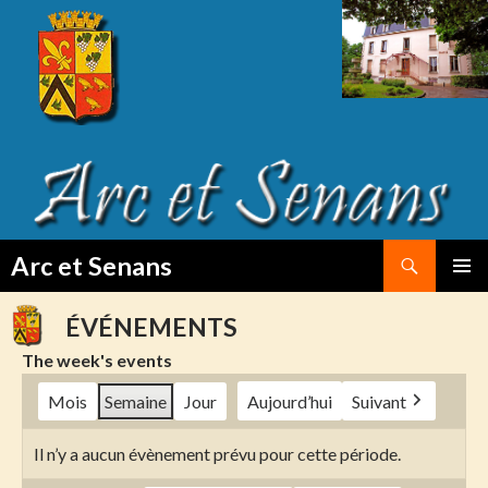
Search
Arc et Senans
SKIP
PRIMAR
TO
MENU
ÉVÉNEMENTS
CONTENT
The week's events
Mois
Semaine
Jour
Aujourd’hui
Suivant
Il n’y a aucun évènement prévu pour cette période.