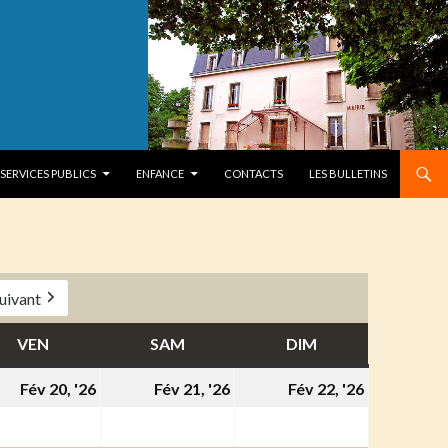
SERVICES PUBLICS
ENFANCE
CONTACTS
LES BULLETINS
uivant
VEN
VENDREDI
SAM
SAMEDI
DIM
DIMANCHE
20
21
22
Fév 20, '26
Fév 21, '26
Fév 22, '26
ier
février
février
février