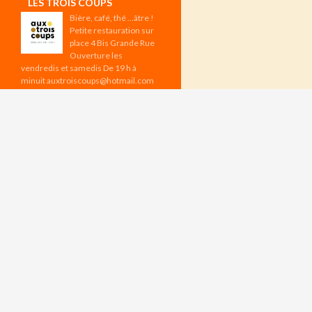
LES TROIS COUPS
Bière, café, thé …âtre !
Petite restauration sur
place 4 Bis Grande Rue
Ouverture les
vendredis et samedis De 19 h à
minuit auxtroiscoups@hotmail.com
Les vendredis à 19 h : Tournoi
d’échecs Réservation sur l’appli
CHESSBAR Aux Trois Coups –
Programme d’août
ÉVÉNEMENTS À VENIR