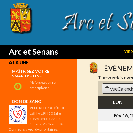
SKIP
Search
Arc et Senans
VIE 
A LA UNE
ÉVÉNEM
MAÎTRISEZ VOTRE
SMARTPHONE
The week's eve
Maîtrisez votrre
smartphone
Vue
Calendr
DON DE SANG
LUN
LUN
VENDREDI 7 AOÛT DE
16 H A 19 H 30 Salle
Fév 16, '
polyvalente d’Arc et
Senans, 26 Grande Rue.
Donneurs avec rdv prioritaires,