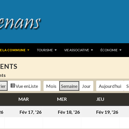
 TO CONTENT
DE LA COMMUNE
TOURISME
VIE ASSOCIATIVE
ÉCONOMIE
ENTS
nts
ier
Vue en
Liste
Mois
Semaine
Jour
Aujourd’hui
S
DI
MAR
MARDI
MER
MERCREDI
JEU
JEUDI
16
17
18
19
26
Fév 17, '26
Fév 18, '26
Fév 19, '26
février
février
février
févr