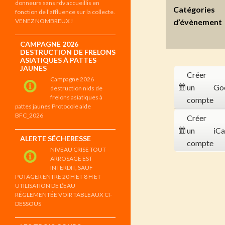
donneurs sans rdv accueillis en
Catégories
fonction de l’affluence sur la collecte.
VENEZ NOMBREUX !
d’évènement
CAMPAGNE 2026
DESTRUCTION DE FRELONS
ASIATIQUES À PATTES
JAUNES
Créer
Campagne 2026
un
Go
destruction nids de
frelons asiatiques à
compte
pattes jaunes Protocole aide
BFC_2026
Créer
un
iCa
ALERTE SÉCHERESSE
compte
NIVEAU CRISE TOUT
ARROSAGE EST
INTERDIT, SAUF
POTAGER ENTRE 20 H ET 8 H ET
UTILISATION DE L’EAU
RÉGLEMENTÉE VOIR TABLEAUX CI-
DESSOUS