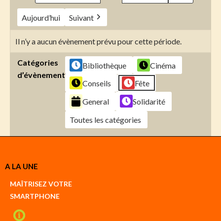
Aujourd’hui
Suivant
Il n’y a aucun évènement prévu pour cette période.
Catégories
Bibliothèque
Cinéma
d’évènement
Conseils
Fête
General
Solidarité
Toutes les catégories
Créer
A LA UNE
un
Google
MAÎTRISEZ VOTRE
compte
SMARTPHONE
Créer
un
iCal