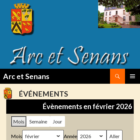
Search
Arc et Senans
SKIP
PRIMAR
TO
MENU
ÉVÉNEMENTS
CONTENT
Évènements en février 2026
Mois
Semaine
Jour
Mois
Année