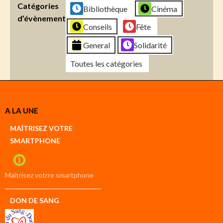
Catégories
Bibliothèque
Cinéma
d’évènement
Conseils
Fête
General
Solidarité
Toutes les catégories
Créer
A LA UNE
un
Google
MAÎTRISEZ VOTRE
compte
SMARTPHONE
Créer
un
iCal
compte
Maîtrisez votrre smartphone
DON DE SANG