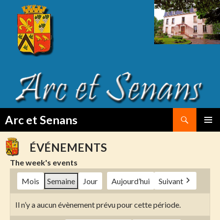
Search
Arc et Senans
SKIP
PRIMAR
TO
MENU
ÉVÉNEMENTS
CONTENT
The week's events
Mois
Semaine
Jour
Aujourd’hui
Suivant
Il n’y a aucun évènement prévu pour cette période.