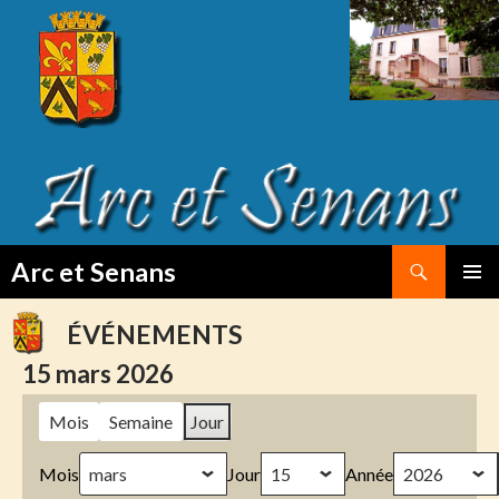
Search
Arc et Senans
SKIP
PRIMAR
TO
MENU
ÉVÉNEMENTS
CONTENT
15 mars 2026
Mois
Semaine
Jour
Mois
Jour
Année