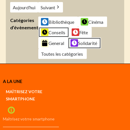
Aujourd’hui
Suivant
Catégories
Bibliothèque
Cinéma
d’évènement
Conseils
Fête
General
Solidarité
Toutes les catégories
Créer
A LA UNE
un
Google
MAÎTRISEZ VOTRE
compte
SMARTPHONE
Créer
un
iCal
compte
Maîtrisez votrre smartphone