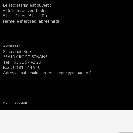
Le secrétariat est ouvert :
– Du lundi au vendredi :
9 h – 12 h et 15 h – 17 h
fermé le mercredi après midi
Adresse:
28 Grande Rue
25610 ARC ET SENANS
Tel. : 03 81 57 42 20
Fax : 03 81 57 46 40
Adresse mail : mairie.arc-et-senans@wanadoo.fr
Administration