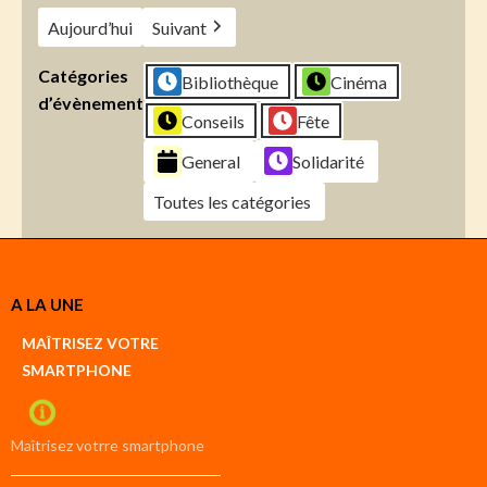
Aujourd’hui
Suivant
Catégories
Bibliothèque
Cinéma
d’évènement
Conseils
Fête
General
Solidarité
Toutes les catégories
Créer
A LA UNE
un
Google
MAÎTRISEZ VOTRE
compte
SMARTPHONE
Créer
un
iCal
compte
Maîtrisez votrre smartphone