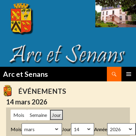
Search
Arc et Senans
SKIP
PRIMAR
TO
MENU
ÉVÉNEMENTS
CONTENT
14 mars 2026
Mois
Semaine
Jour
Mois
Jour
Année