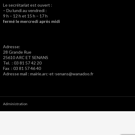
Le secrétariat est ouvert :
– Du lundi au vendredi :
9 h – 12 h et 15 h – 17 h
fermé le mercredi après midi
Adresse:
28 Grande Rue
25610 ARC ET SENANS
Tel. : 03 81 57 42 20
Fax : 03 81 57 46 40
Adresse mail : mairie.arc-et-senans@wanadoo.fr
Administration