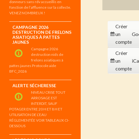
donneurs sans rdv accueillis en
fonction de l’affluence sur la collecte.
VENEZ NOMBREUX !
Créer
CAMPAGNE 2026
DESTRUCTION DE FRELONS
un
Go
ASIATIQUES À PATTES
compte
JAUNES
Campagne 2026
Créer
destruction nids de
frelons asiatiques à
un
iCa
pattes jaunes Protocole aide
compte
BFC_2026
ALERTE SÉCHERESSE
NIVEAU CRISE TOUT
ARROSAGE EST
INTERDIT, SAUF
POTAGER ENTRE 20 H ET 8 H ET
UTILISATION DE L’EAU
RÉGLEMENTÉE VOIR TABLEAUX CI-
DESSOUS