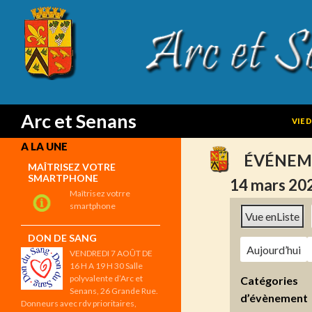
SKIP
Search
Arc et Senans
VIE 
A LA UNE
ÉVÉNEM
MAÎTRISEZ VOTRE
SMARTPHONE
14 mars 20
Maîtrisez votrre
smartphone
Vue en
Liste
DON DE SANG
Aujourd’hui
VENDREDI 7 AOÛT DE
16 H A 19 H 30 Salle
polyvalente d’Arc et
Catégories
Senans, 26 Grande Rue.
d’évènement
Donneurs avec rdv prioritaires,