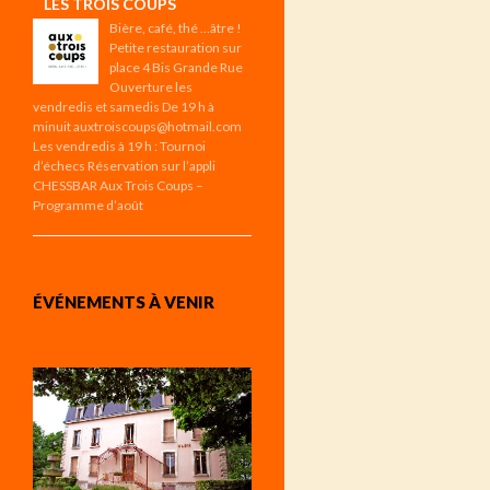
LES TROIS COUPS
Bière, café, thé …âtre !
Petite restauration sur
place 4 Bis Grande Rue
Ouverture les
vendredis et samedis De 19 h à
minuit auxtroiscoups@hotmail.com
Les vendredis à 19 h : Tournoi
d’échecs Réservation sur l’appli
CHESSBAR Aux Trois Coups –
Programme d’août
ÉVÉNEMENTS À VENIR