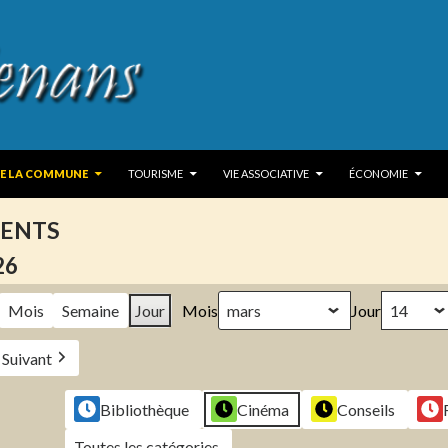
 TO CONTENT
DE LA COMMUNE
TOURISME
VIE ASSOCIATIVE
ÉCONOMIE
ENTS
26
Mois
Semaine
Jour
Mois
Jour
Suivant
Bibliothèque
Cinéma
Conseils
Toutes les catégories