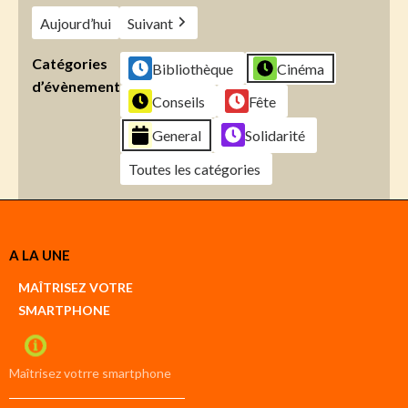
Aujourd’hui
Suivant
Catégories
Bibliothèque
Cinéma
d’évènement
Conseils
Fête
General
Solidarité
Toutes les catégories
Créer
A LA UNE
un
Google
MAÎTRISEZ VOTRE
compte
SMARTPHONE
Créer
un
iCal
compte
Maîtrisez votrre smartphone