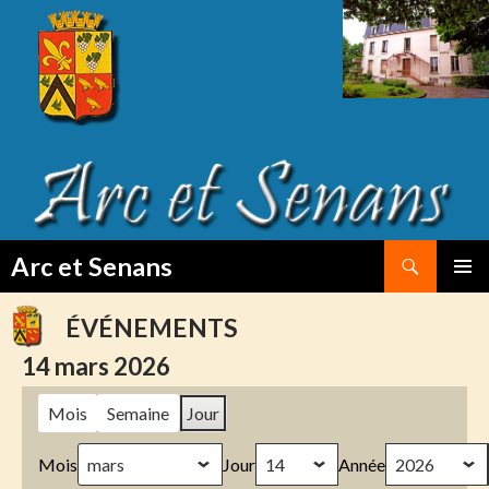
Search
Arc et Senans
SKIP
PRIMAR
TO
MENU
ÉVÉNEMENTS
CONTENT
14 mars 2026
Mois
Semaine
Jour
Mois
Jour
Année