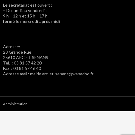
Le secrétariat est ouvert :
– Du lundi au vendredi :
9 h – 12 h et 15 h – 17 h
fermé le mercredi après midi
Adresse:
28 Grande Rue
25610 ARC ET SENANS
Tel. : 03 81 57 42 20
Fax : 03 81 57 46 40
Adresse mail : mairie.arc-et-senans@wanadoo.fr
Administration