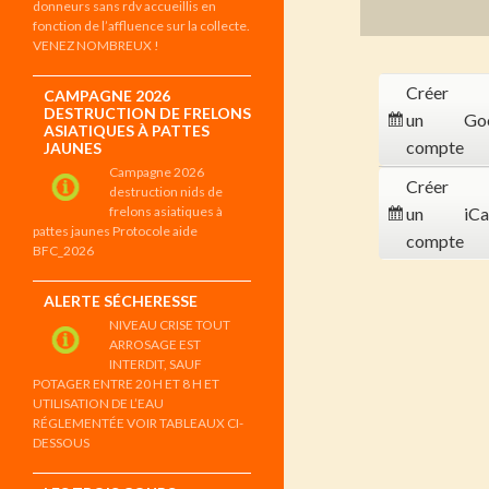
donneurs sans rdv accueillis en
fonction de l’affluence sur la collecte.
VENEZ NOMBREUX !
Créer
CAMPAGNE 2026
DESTRUCTION DE FRELONS
un
Go
ASIATIQUES À PATTES
compte
JAUNES
Campagne 2026
Créer
destruction nids de
frelons asiatiques à
un
iCa
pattes jaunes Protocole aide
compte
BFC_2026
ALERTE SÉCHERESSE
NIVEAU CRISE TOUT
ARROSAGE EST
INTERDIT, SAUF
POTAGER ENTRE 20 H ET 8 H ET
UTILISATION DE L’EAU
RÉGLEMENTÉE VOIR TABLEAUX CI-
DESSOUS