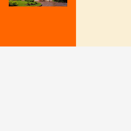
Mentions Légales
Le secrétariat e
– Du lundi au v
Politique de confidentialité
9 h – 12 h et 15
fermé le mercr