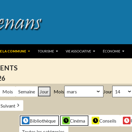
 TO CONTENT
DE LA COMMUNE
TOURISME
VIE ASSOCIATIVE
ÉCONOMIE
ENTS
26
Mois
Semaine
Jour
Mois
Jour
Suivant
Bibliothèque
Cinéma
Conseils
Toutes les catégories