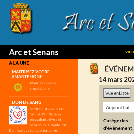
SKIP
Search
Arc et Senans
VIE 
A LA UNE
ÉVÉNEM
MAÎTRISEZ VOTRE
SMARTPHONE
14 mars 20
Maîtrisez votrre
smartphone
Vue en
Liste
DON DE SANG
Aujourd’hui
VENDREDI 7 AOÛT DE
16 H A 19 H 30 Salle
polyvalente d’Arc et
Catégories
Senans, 26 Grande Rue.
d’évènement
Donneurs avec rdv prioritaires,