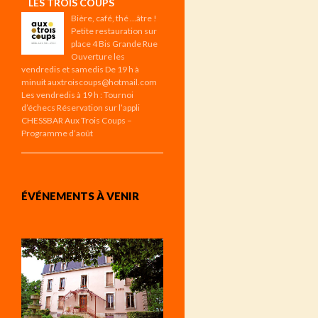
LES TROIS COUPS
Bière, café, thé …âtre !
Petite restauration sur
place 4 Bis Grande Rue
Ouverture les
vendredis et samedis De 19 h à
minuit auxtroiscoups@hotmail.com
Les vendredis à 19 h : Tournoi
d’échecs Réservation sur l’appli
CHESSBAR Aux Trois Coups –
Programme d’août
ÉVÉNEMENTS À VENIR