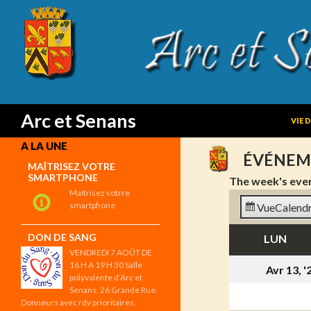
SKIP
Search
Arc et Senans
VIE 
A LA UNE
ÉVÉNEM
MAÎTRISEZ VOTRE
SMARTPHONE
The week's eve
Maîtrisez votrre
smartphone
Vue
Calendr
DON DE SANG
LUN
LUN
VENDREDI 7 AOÛT DE
16 H A 19 H 30 Salle
Avr 13, '
polyvalente d’Arc et
Senans, 26 Grande Rue.
Donneurs avec rdv prioritaires,