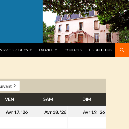
SERVICES PUBLICS
ENFANCE
CONTACTS
LES BULLETINS
uivant
VEN
VENDREDI
SAM
SAMEDI
DIM
DIMANCHE
17
18
19
Avr 17, '26
Avr 18, '26
Avr 19, '26
l
avril
avril
avril