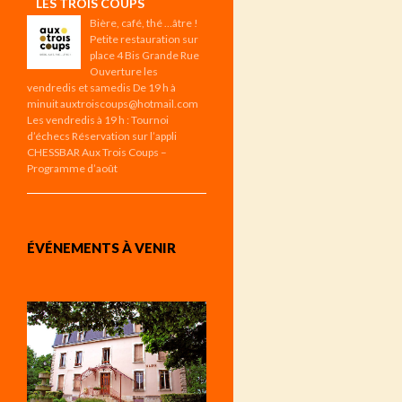
LES TROIS COUPS
Bière, café, thé …âtre !
Petite restauration sur
place 4 Bis Grande Rue
Ouverture les
vendredis et samedis De 19 h à
minuit auxtroiscoups@hotmail.com
Les vendredis à 19 h : Tournoi
d’échecs Réservation sur l’appli
CHESSBAR Aux Trois Coups –
Programme d’août
ÉVÉNEMENTS À VENIR