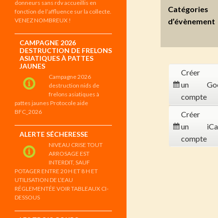
donneurs sans rdv accueillis en
Catégories
fonction de l’affluence sur la collecte.
VENEZ NOMBREUX !
d’évènement
CAMPAGNE 2026
DESTRUCTION DE FRELONS
ASIATIQUES À PATTES
JAUNES
Créer
Campagne 2026
un
Go
destruction nids de
frelons asiatiques à
compte
pattes jaunes Protocole aide
BFC_2026
Créer
un
iCa
ALERTE SÉCHERESSE
compte
NIVEAU CRISE TOUT
ARROSAGE EST
INTERDIT, SAUF
POTAGER ENTRE 20 H ET 8 H ET
UTILISATION DE L’EAU
RÉGLEMENTÉE VOIR TABLEAUX CI-
DESSOUS