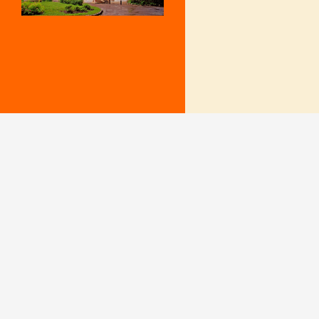
Mentions Légales
Le secrétariat e
– Du lundi au v
Politique de confidentialité
9 h – 12 h et 15
fermé le mercr