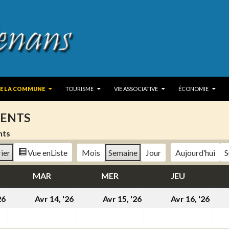
 TO CONTENT
DE LA COMMUNE
TOURISME
VIE ASSOCIATIVE
ÉCONOMIE
ENTS
nts
ier
Vue en
Liste
Mois
Semaine
Jour
Aujourd’hui
S
DI
MAR
MARDI
MER
MERCREDI
JEU
JEUDI
13
14
15
16
26
Avr 14, '26
Avr 15, '26
Avr 16, '26
avril
avril
avril
avri