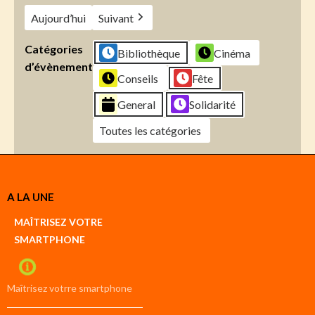
Aujourd’hui
Suivant
Catégories
Bibliothèque
Cinéma
d’évènement
Conseils
Fête
General
Solidarité
Toutes les catégories
Créer
A LA UNE
un
Google
MAÎTRISEZ VOTRE
compte
SMARTPHONE
Créer
un
iCal
compte
Maîtrisez votrre smartphone