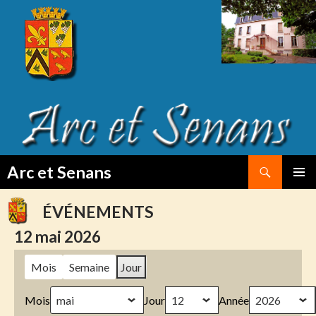
Search
Arc et Senans
SKIP
PRIMAR
TO
MENU
ÉVÉNEMENTS
CONTENT
12 mai 2026
Mois
Semaine
Jour
Mois
Jour
Année