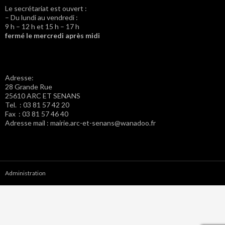
Le secrétariat est ouvert :
– Du lundi au vendredi :
9 h – 12 h et 15 h – 17 h
fermé le mercredi après midi
Adresse:
28 Grande Rue
25610 ARC ET SENANS
Tel. : 03 81 57 42 20
Fax : 03 81 57 46 40
Adresse mail : mairie.arc-et-senans@wanadoo.fr
Administration