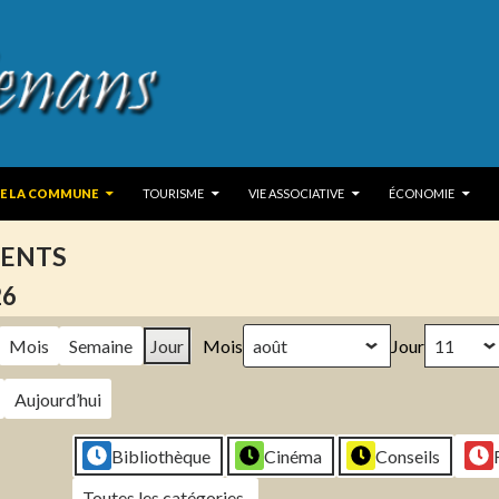
 TO CONTENT
DE LA COMMUNE
TOURISME
VIE ASSOCIATIVE
ÉCONOMIE
ENTS
26
Mois
Semaine
Jour
Mois
Jour
Aujourd’hui
Bibliothèque
Cinéma
Conseils
Toutes les catégories