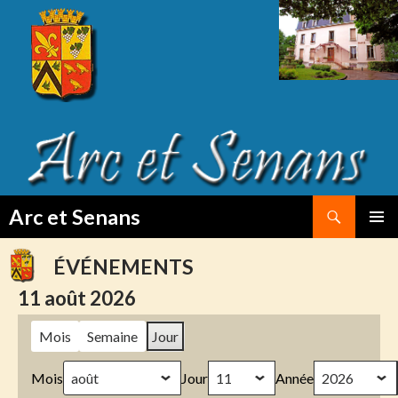
Search
Arc et Senans
SKIP
PRIMAR
TO
MENU
ÉVÉNEMENTS
CONTENT
11 août 2026
Mois
Semaine
Jour
Mois
Jour
Année