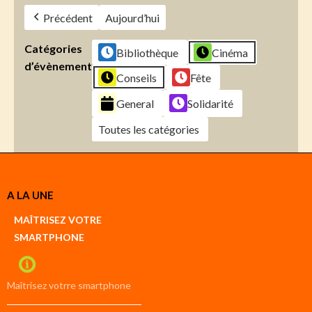
Précédent
Aujourd’hui
Catégories
Bibliothèque
Cinéma
d’évènement
Conseils
Fête
General
Solidarité
Toutes les catégories
Créer
A LA UNE
un
Google
MAÎTRISEZ VOTRE
compte
SMARTPHONE
Créer
un
iCal
compte
Maîtrisez votrre smartphone