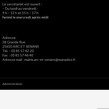
Le secrétariat est ouvert :
– Du lundi au vendredi :
9 h – 12 h et 15 h – 17 h
fermé le mercredi après midi
Adresse:
28 Grande Rue
25610 ARC ET SENANS
Tel. : 03 81 57 42 20
Fax : 03 81 57 46 40
Adresse mail : mairie.arc-et-senans@wanadoo.fr
Administration