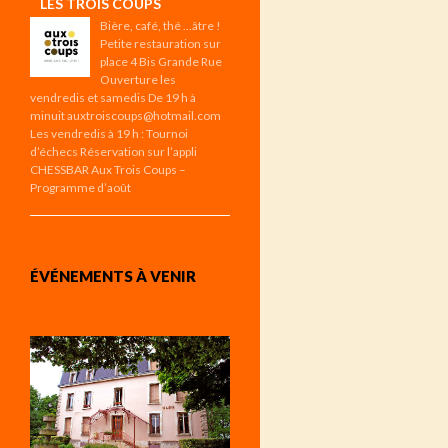
LES TROIS COUPS
Bière, café, thé …âtre !
Petite restauration sur
place 4 Bis Grande Rue
Ouverture les
vendredis et samedis De 19 h à
minuit auxtroiscoups@hotmail.com
Les vendredis à 19 h : Tournoi
d’échecs Réservation sur l’appli
CHESSBAR Aux Trois Coups –
Programme d’août
ÉVÉNEMENTS À VENIR