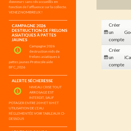
donneurs sans rdv accueillis en
fonction de l’affluence sur la collecte.
VENEZ NOMBREUX !
Créer
CAMPAGNE 2026
DESTRUCTION DE FRELONS
un
Go
ASIATIQUES À PATTES
compte
JAUNES
Campagne 2026
Créer
destruction nids de
frelons asiatiques à
un
iCa
pattes jaunes Protocole aide
compte
BFC_2026
ALERTE SÉCHERESSE
NIVEAU CRISE TOUT
ARROSAGE EST
INTERDIT, SAUF
POTAGER ENTRE 20 H ET 8 H ET
UTILISATION DE L’EAU
RÉGLEMENTÉE VOIR TABLEAUX CI-
DESSOUS