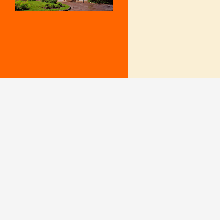
Mentions Légales
Le secrétariat e
– Du lundi au v
Politique de confidentialité
9 h – 12 h et 15
fermé le mercr