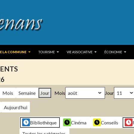
 TO CONTENT
DE LA COMMUNE
TOURISME
VIE ASSOCIATIVE
ÉCONOMIE
ENTS
26
Mois
Semaine
Jour
Mois
Jour
Aujourd’hui
Bibliothèque
Cinéma
Conseils
Toutes les catégories