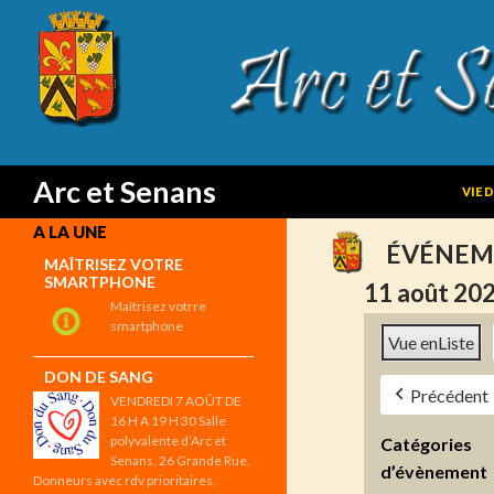
SKIP
Search
Arc et Senans
VIE 
A LA UNE
ÉVÉNEM
MAÎTRISEZ VOTRE
SMARTPHONE
11 août 20
Maîtrisez votrre
smartphone
Vue en
Liste
DON DE SANG
Précédent
VENDREDI 7 AOÛT DE
16 H A 19 H 30 Salle
polyvalente d’Arc et
Catégories
Senans, 26 Grande Rue.
d’évènement
Donneurs avec rdv prioritaires,