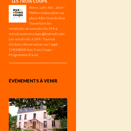
LES TROIS COUPS
Bière, café, thé …âtre !
Petite restauration sur
place 4 Bis Grande Rue
Ouverture les
vendredis et samedis De 19 h à
minuit auxtroiscoups@hotmail.com
Les vendredis à 19 h : Tournoi
d’échecs Réservation sur l’appli
CHESSBAR Aux Trois Coups –
Programme d’août
ÉVÉNEMENTS À VENIR