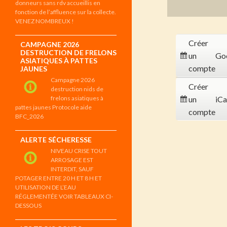
donneurs sans rdv accueillis en
fonction de l’affluence sur la collecte.
VENEZ NOMBREUX !
Créer
CAMPAGNE 2026
DESTRUCTION DE FRELONS
un
Go
ASIATIQUES À PATTES
compte
JAUNES
Campagne 2026
Créer
destruction nids de
frelons asiatiques à
un
iCa
pattes jaunes Protocole aide
compte
BFC_2026
ALERTE SÉCHERESSE
NIVEAU CRISE TOUT
ARROSAGE EST
INTERDIT, SAUF
POTAGER ENTRE 20 H ET 8 H ET
UTILISATION DE L’EAU
RÉGLEMENTÉE VOIR TABLEAUX CI-
DESSOUS