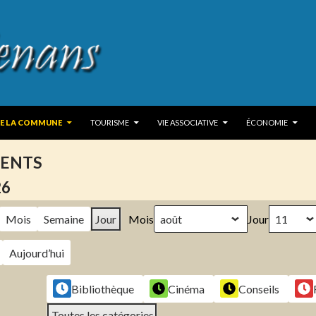
 TO CONTENT
DE LA COMMUNE
TOURISME
VIE ASSOCIATIVE
ÉCONOMIE
ENTS
26
Mois
Semaine
Jour
Mois
Jour
Aujourd’hui
Bibliothèque
Cinéma
Conseils
Toutes les catégories