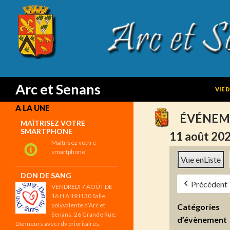
SKIP
Search
Arc et Senans
VIE 
A LA UNE
ÉVÉNEM
MAÎTRISEZ VOTRE
SMARTPHONE
11 août 20
Maîtrisez votrre
smartphone
Vue en
Liste
DON DE SANG
Précédent
VENDREDI 7 AOÛT DE
16 H A 19 H 30 Salle
polyvalente d’Arc et
Catégories
Senans, 26 Grande Rue.
d’évènement
Donneurs avec rdv prioritaires,