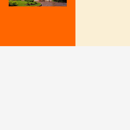
Mentions Légales
Le secrétariat e
– Du lundi au v
Politique de confidentialité
9 h – 12 h et 15
fermé le mercr