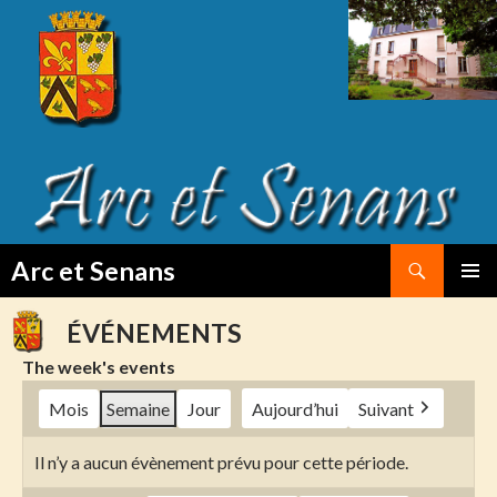
Search
Arc et Senans
SKIP
PRIMAR
TO
MENU
ÉVÉNEMENTS
CONTENT
The week's events
Mois
Semaine
Jour
Aujourd’hui
Suivant
Il n’y a aucun évènement prévu pour cette période.