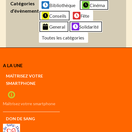
Catégories
Bibliothèque
Cinéma
d’évènement
Conseils
Fête
General
Solidarité
Toutes les catégories
Créer
A LA UNE
un
Google
MAÎTRISEZ VOTRE
compte
SMARTPHONE
Créer
un
iCal
compte
Maîtrisez votrre smartphone
DON DE SANG