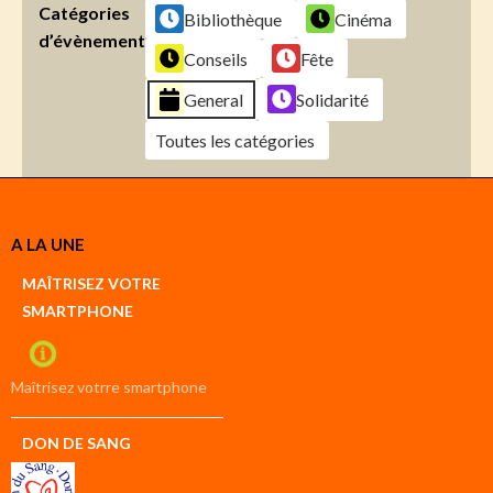
Catégories
Bibliothèque
Cinéma
d’évènement
Conseils
Fête
General
Solidarité
Toutes les catégories
Créer
A LA UNE
un
Google
MAÎTRISEZ VOTRE
compte
SMARTPHONE
Créer
un
iCal
compte
Maîtrisez votrre smartphone
DON DE SANG