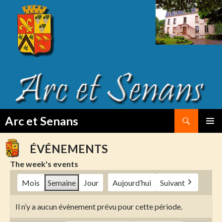
Search
Arc et Senans
SKIP
PRIMAR
TO
MENU
ÉVÉNEMENTS
CONTENT
The week's events
Mois
Semaine
Jour
Aujourd’hui
Suivant
Il n’y a aucun évènement prévu pour cette période.