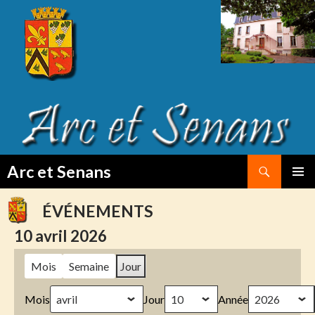
Search
Arc et Senans
SKIP
PRIMAR
TO
MENU
ÉVÉNEMENTS
CONTENT
10 avril 2026
Mois
Semaine
Jour
Mois
Jour
Année