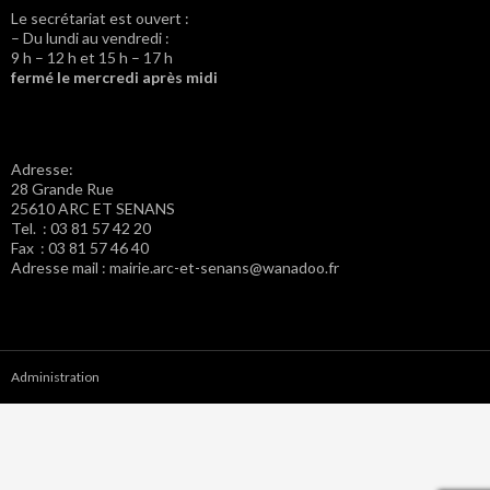
Le secrétariat est ouvert :
– Du lundi au vendredi :
9 h – 12 h et 15 h – 17 h
fermé le mercredi après midi
Adresse:
28 Grande Rue
25610 ARC ET SENANS
Tel. : 03 81 57 42 20
Fax : 03 81 57 46 40
Adresse mail : mairie.arc-et-senans@wanadoo.fr
Administration