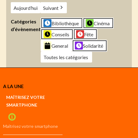
Aujourd’hui
Suivant
Catégories
Bibliothèque
Cinéma
d’évènement
Conseils
Fête
General
Solidarité
Toutes les catégories
Créer
A LA UNE
un
Google
MAÎTRISEZ VOTRE
compte
SMARTPHONE
Créer
un
iCal
compte
Maîtrisez votrre smartphone