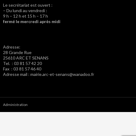
Le secrétariat est ouvert :
– Du lundi au vendredi :
9 h – 12 h et 15 h – 17 h
fermé le mercredi après midi
Adresse:
28 Grande Rue
25610 ARC ET SENANS
Tel. : 03 81 57 42 20
Fax : 03 81 57 46 40
Adresse mail : mairie.arc-et-senans@wanadoo.fr
Administration