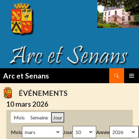
Search
Arc et Senans
SKIP
PRIMAR
TO
MENU
ÉVÉNEMENTS
CONTENT
10 mars 2026
Mois
Semaine
Jour
Mois
Jour
Année