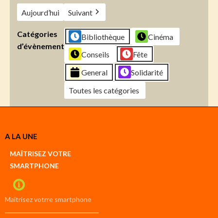
Aujourd’hui
Suivant
Catégories
Bibliothèque
Cinéma
d’évènement
Conseils
Fête
General
Solidarité
Toutes les catégories
Créer
A LA UNE
un
Google
MAÎTRISEZ VOTRE
compte
SMARTPHONE
Créer
un
iCal
compte
Maîtrisez votrre smartphone