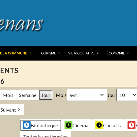
 TO CONTENT
DE LA COMMUNE
TOURISME
VIE ASSOCIATIVE
ÉCONOMIE
ENTS
26
Mois
Semaine
Jour
Mois
Jour
Suivant
Bibliothèque
Cinéma
Conseils
Toutes les catégories