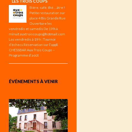
LES TROIS COUPS
Bière, café, thé …âtre !
Petite restauration sur
place 4 Bis Grande Rue
Ouverture les
vendredis et samedis De 19 h à
minuit auxtroiscoups@hotmail.com
Les vendredis à 19 h : Tournoi
d’échecs Réservation sur l’appli
CHESSBAR Aux Trois Coups –
Programme d’août
ÉVÉNEMENTS À VENIR