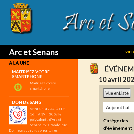
SKIP
Search
Arc et Senans
VIE 
A LA UNE
ÉVÉNEM
MAÎTRISEZ VOTRE
SMARTPHONE
10 avril 20
Maîtrisez votrre
smartphone
Vue en
Liste
DON DE SANG
Aujourd’hui
VENDREDI 7 AOÛT DE
16 H A 19 H 30 Salle
polyvalente d’Arc et
Catégories
Senans, 26 Grande Rue.
d’évènement
Donneurs avec rdv prioritaires,