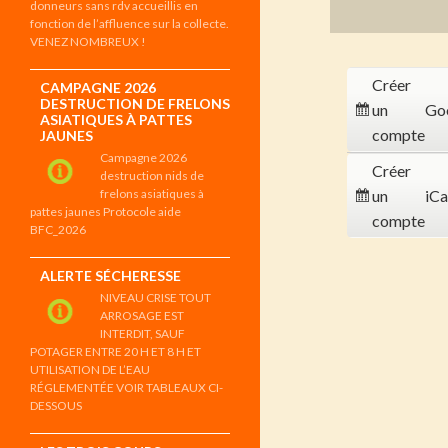
donneurs sans rdv accueillis en
fonction de l’affluence sur la collecte.
VENEZ NOMBREUX !
Créer
CAMPAGNE 2026
DESTRUCTION DE FRELONS
un
Go
ASIATIQUES À PATTES
compte
JAUNES
Campagne 2026
Créer
destruction nids de
frelons asiatiques à
un
iCa
pattes jaunes Protocole aide
compte
BFC_2026
ALERTE SÉCHERESSE
NIVEAU CRISE TOUT
ARROSAGE EST
INTERDIT, SAUF
POTAGER ENTRE 20 H ET 8 H ET
UTILISATION DE L’EAU
RÉGLEMENTÉE VOIR TABLEAUX CI-
DESSOUS