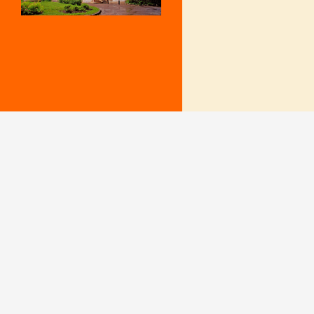
Mentions Légales
Le secrétariat e
– Du lundi au v
Politique de confidentialité
9 h – 12 h et 15
fermé le mercr