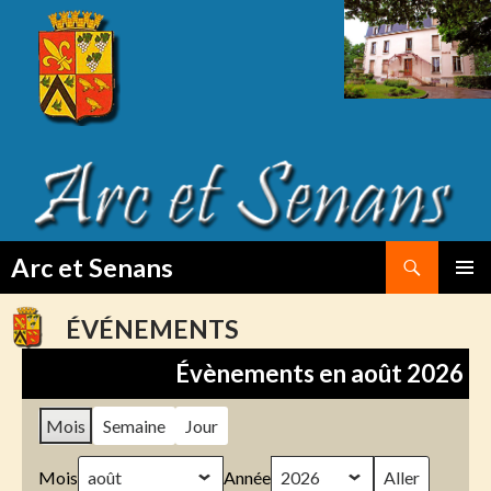
Search
Arc et Senans
SKIP
PRIMAR
TO
MENU
ÉVÉNEMENTS
CONTENT
Évènements en août 2026
Mois
Semaine
Jour
Mois
Année