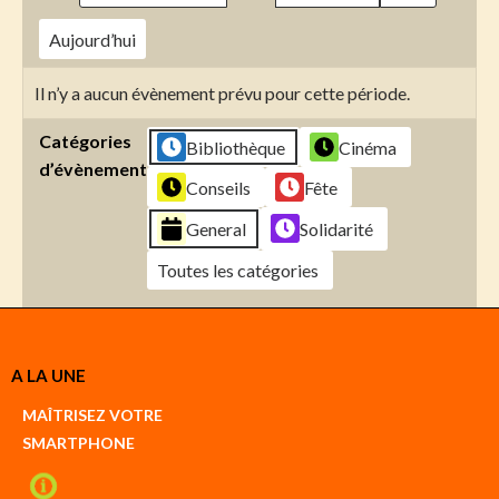
Aujourd’hui
Il n’y a aucun évènement prévu pour cette période.
Catégories
Bibliothèque
Cinéma
d’évènement
Conseils
Fête
General
Solidarité
Toutes les catégories
Créer
A LA UNE
un
Google
MAÎTRISEZ VOTRE
compte
SMARTPHONE
Créer
un
iCal