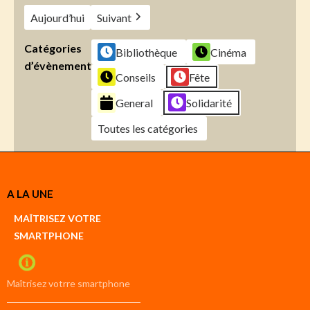
Aujourd’hui
Suivant
Catégories
Bibliothèque
Cinéma
d’évènement
Conseils
Fête
General
Solidarité
Toutes les catégories
Créer
A LA UNE
un
Google
MAÎTRISEZ VOTRE
compte
SMARTPHONE
Créer
un
iCal
compte
Maîtrisez votrre smartphone