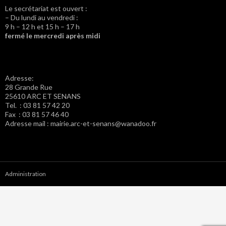
Le secrétariat est ouvert :
– Du lundi au vendredi :
9 h – 12 h et 15 h – 17 h
fermé le mercredi après midi
Adresse:
28 Grande Rue
25610 ARC ET SENANS
Tel. : 03 81 57 42 20
Fax : 03 81 57 46 40
Adresse mail : mairie.arc-et-senans@wanadoo.fr
Administration