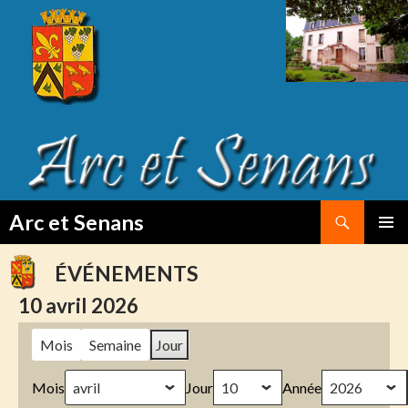
Search
Arc et Senans
SKIP
PRIMAR
TO
MENU
ÉVÉNEMENTS
CONTENT
10 avril 2026
Mois
Semaine
Jour
Mois
Jour
Année