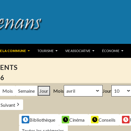
 TO CONTENT
DE LA COMMUNE
TOURISME
VIE ASSOCIATIVE
ÉCONOMIE
ENTS
26
Mois
Semaine
Jour
Mois
Jour
Suivant
Bibliothèque
Cinéma
Conseils
Toutes les catégories