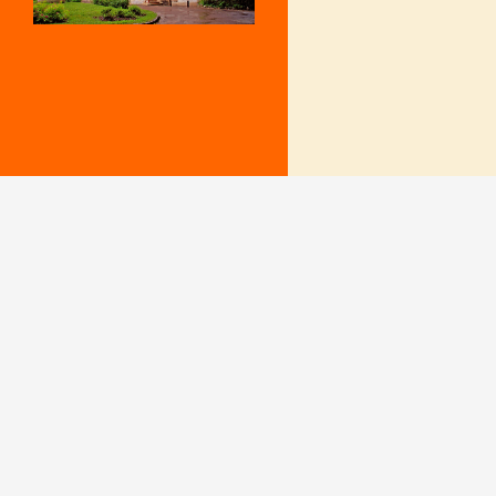
Mentions Légales
Le secrétariat e
– Du lundi au v
Politique de confidentialité
9 h – 12 h et 15
fermé le mercr