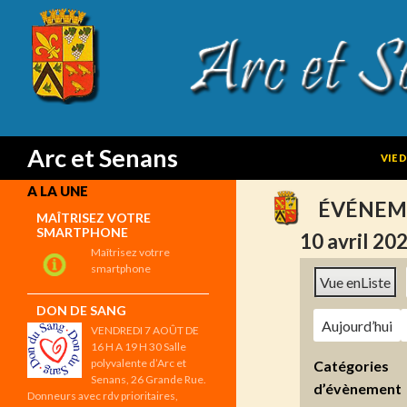
SKIP
Search
Arc et Senans
VIE 
A LA UNE
ÉVÉNEM
MAÎTRISEZ VOTRE
SMARTPHONE
10 avril 20
Maîtrisez votrre
smartphone
Vue en
Liste
DON DE SANG
Aujourd’hui
VENDREDI 7 AOÛT DE
16 H A 19 H 30 Salle
polyvalente d’Arc et
Catégories
Senans, 26 Grande Rue.
d’évènement
Donneurs avec rdv prioritaires,