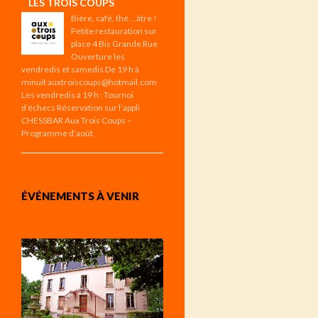
LES TROIS COUPS
Bière, café, thé …âtre !
Petite restauration sur
place 4 Bis Grande Rue
Ouverture les
vendredis et samedis De 19 h à
minuit auxtroiscoups@hotmail.com
Les vendredis à 19 h : Tournoi
d’échecs Réservation sur l’appli
CHESSBAR Aux Trois Coups –
Programme d’août
ÉVÉNEMENTS À VENIR