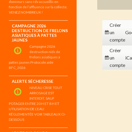
donneurs sans rdv accueillis en
fonction de l’affluence sur la collecte.
VENEZ NOMBREUX !
Créer
CAMPAGNE 2026
DESTRUCTION DE FRELONS
un
Go
ASIATIQUES À PATTES
compte
JAUNES
Campagne 2026
Créer
destruction nids de
frelons asiatiques à
un
iCa
pattes jaunes Protocole aide
compte
BFC_2026
ALERTE SÉCHERESSE
NIVEAU CRISE TOUT
ARROSAGE EST
INTERDIT, SAUF
POTAGER ENTRE 20 H ET 8 H ET
UTILISATION DE L’EAU
RÉGLEMENTÉE VOIR TABLEAUX CI-
DESSOUS