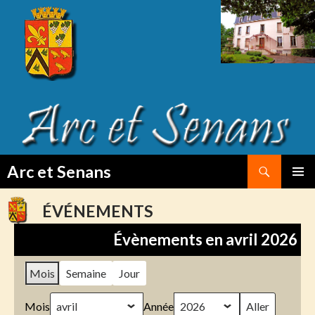
Search
Arc et Senans
SKIP
PRIMAR
TO
MENU
ÉVÉNEMENTS
CONTENT
Évènements en avril 2026
Mois
Semaine
Jour
Mois
Année