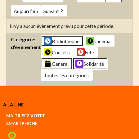
Aujourd’hui
Suivant
Il n’y a aucun évènement prévu pour cette période.
Catégories
Bibliothèque
Cinéma
d’évènement
Conseils
Fête
General
Solidarité
Toutes les catégories
Créer
A LA UNE
un
Google
MAÎTRISEZ VOTRE
compte
SMARTPHONE
Créer
un
iCal