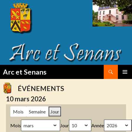
Search
Arc et Senans
SKIP
PRIMAR
TO
MENU
ÉVÉNEMENTS
CONTENT
10 mars 2026
Mois
Semaine
Jour
Mois
Jour
Année