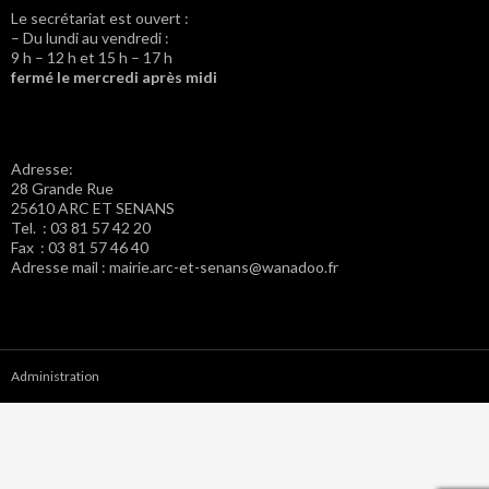
Le secrétariat est ouvert :
– Du lundi au vendredi :
9 h – 12 h et 15 h – 17 h
fermé le mercredi après midi
Adresse:
28 Grande Rue
25610 ARC ET SENANS
Tel. : 03 81 57 42 20
Fax : 03 81 57 46 40
Adresse mail : mairie.arc-et-senans@wanadoo.fr
Administration