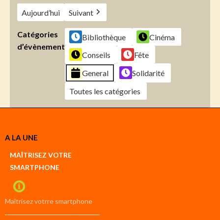
Aujourd’hui
Suivant
Catégories
Bibliothèque
Cinéma
d’évènement
Conseils
Fête
General
Solidarité
Toutes les catégories
Créer
A LA UNE
un
Google
MAÎTRISEZ VOTRE
compte
SMARTPHONE
Créer
un
iCal
compte
Maîtrisez votrre smartphone