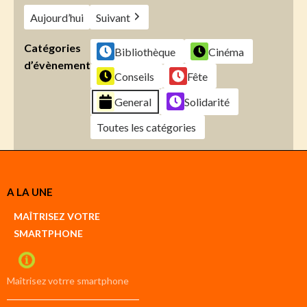
Aujourd’hui
Suivant
Catégories
Bibliothèque
Cinéma
d’évènement
Conseils
Fête
General
Solidarité
Toutes les catégories
Créer
A LA UNE
un
Google
MAÎTRISEZ VOTRE
compte
SMARTPHONE
Créer
un
iCal
compte
Maîtrisez votrre smartphone