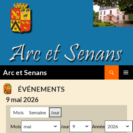
Search
Arc et Senans
SKIP
PRIMAR
TO
MENU
ÉVÉNEMENTS
CONTENT
9 mai 2026
Mois
Semaine
Jour
Mois
Jour
Année