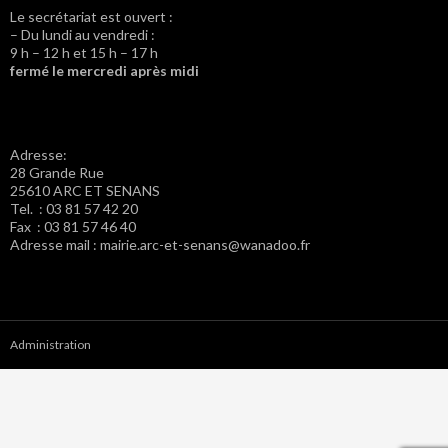
Le secrétariat est ouvert :
– Du lundi au vendredi :
9 h – 12 h et 15 h – 17 h
fermé le mercredi après midi
Adresse:
28 Grande Rue
25610 ARC ET SENANS
Tel. : 03 81 57 42 20
Fax : 03 81 57 46 40
Adresse mail : mairie.arc-et-senans@wanadoo.fr
Administration