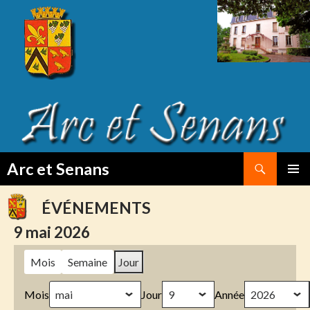
Search
Arc et Senans
SKIP
PRIMAR
TO
MENU
ÉVÉNEMENTS
CONTENT
9 mai 2026
Mois
Semaine
Jour
Mois
Jour
Année