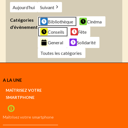
Aujourd’hui
Suivant
Catégories
Bibliothèque
Cinéma
d’évènement
Conseils
Fête
General
Solidarité
Toutes les catégories
Créer
A LA UNE
un
Google
MAÎTRISEZ VOTRE
compte
SMARTPHONE
Créer
un
iCal
compte
Maîtrisez votrre smartphone