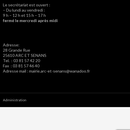
Le secrétariat est ouvert :
– Du lundi au vendredi :
9 h – 12 h et 15 h – 17 h
fermé le mercredi après midi
Adresse:
28 Grande Rue
25610 ARC ET SENANS
Tel. : 03 81 57 42 20
Fax : 03 81 57 46 40
Adresse mail : mairie.arc-et-senans@wanadoo.fr
Administration