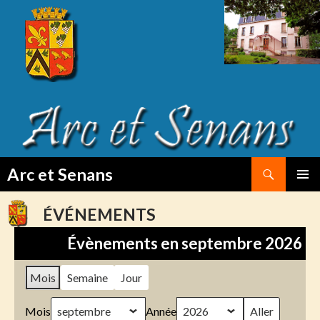
Search
Arc et Senans
SKIP
PRIMAR
TO
MENU
ÉVÉNEMENTS
CONTENT
Évènements en septembre 2026
Mois
Semaine
Jour
Mois
Année