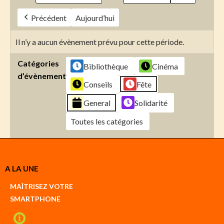
Précédent
Aujourd’hui
Il n’y a aucun évènement prévu pour cette période.
Catégories
Bibliothèque
Cinéma
d’évènement
Conseils
Fête
General
Solidarité
Toutes les catégories
Créer
A LA UNE
un
Google
MAÎTRISEZ VOTRE
compte
SMARTPHONE
Créer
un
iCal